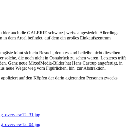
sich hier auch die GALERIE schwarz | weiss angesiedelt. Allerdings
en in dem Areal befin­det, auf dem ein großes Ein­kaufszentrum
gäste lohnt sich ein Besuch, denn es sind beileibe nicht dieselben
er solche, die noch nicht in Osnabrück zu sehen waren. Letzteres trifft
nden. Ganz neue Mixed­Media-Bilder hat Hans Cas­trup angefertigt, in
haus neue Wege: weg vom Figürli­chen, hin zur Abstraktion.
pliziert auf den Köp­fen der darin agierenden Per­sonen zwecks