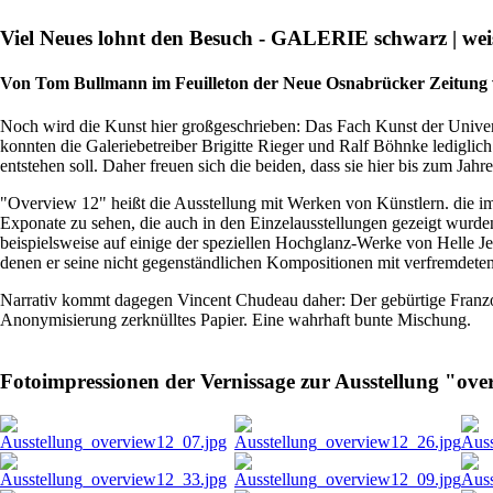
Viel Neues lohnt den Besuch - GALERIE schwarz | wei
Von Tom Bullmann im Feuilleton der Neue Osnabrücker Zeitung 
Noch wird die Kunst hier großgeschrie­ben: Das Fach Kunst der Uni­vers
konnten die Galeriebetreiber Brigitte Rieger und Ralf Böhnke lediglich 
entstehen soll. Daher freuen sich die beiden, dass sie hier bis zum Jahre
"Overview 12" heißt die Ausstellung mit Werken von Künstlern. die im 
Exponate zu sehen, die auch in den Einzel­ausstellungen gezeigt wur­den
beispielsweise auf eini­ge der speziellen Hochglanz-Werke von Helle Je
denen er seine nicht gegenständlichen Kompositionen mit verfrem­deten
Narrativ kommt dagegen Vincent Chudeau daher: Der gebürtige Franzo
Anonymisie­rung zerknülltes Papier. Eine wahrhaft bunte Mischung.
Fotoimpressionen der Vernissage zur Ausstellung "ove