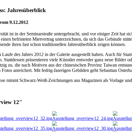
ss: Jahresüberblick
vom 9.12.2012
ität ist in der Seminar­straße untergebracht, und vor einiger Zeit hat 
einen be­fristeten Mietvertrag unter­zeichnen, da sich das Gebäu­de mitt
s­ende ihren fast schon traditi­onellen Jahresüberblick zei­gen können.
Laufe des Jahres 2012 in der Galerie ausgestellt haben. Auch für Stamm
. Stattdessen präsentie­ren viele Künstler entweder ganz neue Bilder od
tzig zu. die nach Motiven aus der chine­sischen Provinz Taiwan ent­sta
 Fotos anreichert. Mit fedrig-faserigen Gebilden geht Sebastian Oster
se nimmt Schwarz-Weiß-Zeichnungen aus Magazinen als Vorlage und ap
rview 12"